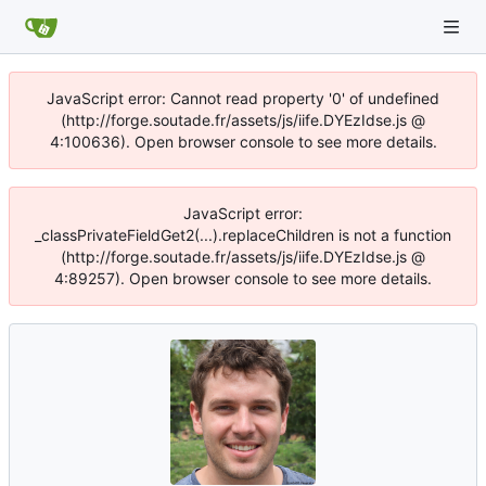
JavaScript error: Cannot read property '0' of undefined
(http://forge.soutade.fr/assets/js/iife.DYEzIdse.js @
4:100636). Open browser console to see more details.
JavaScript error:
_classPrivateFieldGet2(...).replaceChildren is not a function
(http://forge.soutade.fr/assets/js/iife.DYEzIdse.js @
4:89257). Open browser console to see more details.